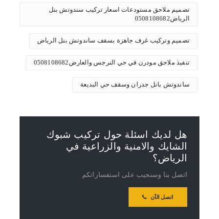
تصميم ملاحق مستودعات اسعار تركيب سندوتش بنل
الرياض0508108682
تصميم وتركيب غرف جاهزة بسقف ساندوتش بنل الرياض
تنفيذ ملاحق مودرن في حي النرجس والعارض0508108682
ساندوتش بانل جدران وسقف حي البديعة
هل لديك اسئلة حول تركيب شبوك
الشايك والامنية والزراعية في
الرياض؟
اتصل بنا وسنجيب على استفساراتكم
اتصل الآن