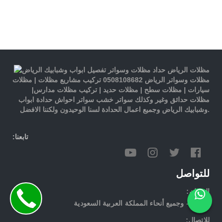
مظلات وسواتر الرياض 0508108682 تركيب مشاريع مظلات | مظلات
سيارات | مظلات سطح | مظلات حديد | تركيب مظلات مدارس|
مظلات حدائق وغير وكذلك سواتر خشب سواتر احواش حدادة ابواب
وشبابيك الرياض وجميع اعمال الحدادة لسنا الوحيدون ولكننا الافضل.
:تابعنا
للتواصل
:العنوان
الرياض- وجميع أنحاء المملكة العربية السعودية
:للاتصال